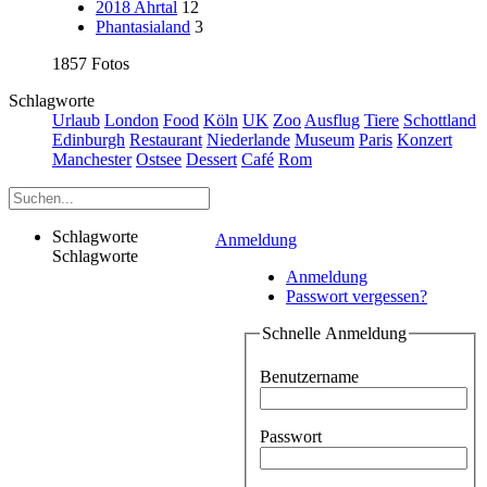
2018 Ahrtal
12
Phantasialand
3
1857 Fotos
Schlagworte
Urlaub
London
Food
Köln
UK
Zoo
Ausflug
Tiere
Schottland
Edinburgh
Restaurant
Niederlande
Museum
Paris
Konzert
Manchester
Ostsee
Dessert
Café
Rom
Schlagworte
Anmeldung
Schlagworte
Anmeldung
Passwort vergessen?
Schnelle Anmeldung
Benutzername
Passwort