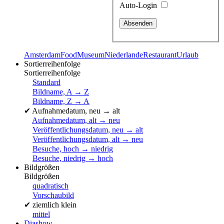
Auto-Login
Amsterdam
Food
Museum
Niederlande
Restaurant
Urlaub
Sortierreihenfolge
Sortierreihenfolge
Standard
Bildname, A → Z
Bildname, Z → A
✔
Aufnahmedatum, neu → alt
Aufnahmedatum, alt → neu
Veröffentlichungsdatum, neu → alt
Veröffentlichungsdatum, alt → neu
Besuche, hoch → niedrig
Besuche, niedrig → hoch
Bildgrößen
Bildgrößen
quadratisch
Vorschaubild
✔
ziemlich klein
mittel
Diashow