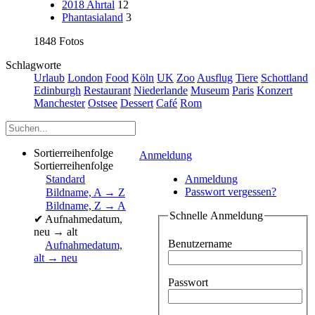
2018 Ahrtal
12
Phantasialand
3
1848 Fotos
Schlagworte
Urlaub
London
Food
Köln
UK
Zoo
Ausflug
Tiere
Schottland
Edinburgh
Restaurant
Niederlande
Museum
Paris
Konzert
Manchester
Ostsee
Dessert
Café
Rom
Sortierreihenfolge
Anmeldung
Sortierreihenfolge
Standard
Anmeldung
Passwort vergessen?
Bildname, A → Z
Bildname, Z → A
Schnelle Anmeldung
✔
Aufnahmedatum,
neu → alt
Benutzername
Aufnahmedatum,
alt → neu
Passwort