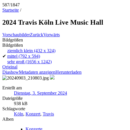
587/1847
Startseite
/
2024 Travis Köln Live Music Hall
Vorschaubilder
Zurück
Vorwärts
Bildgrößen
Bildgrößen
ziemlich klein
(432 x 324)
✔
mittel
(792 x 594)
sehr groß
(1656 x 1242)
Original
Diashow
Metadaten anzeigen
Herunterladen
Erstellt am
Dienstag, 3. September 2024
Dateigröße
938 kB
Schlagworte
Köln
,
Konzert
,
Travis
Alben
Konzerte