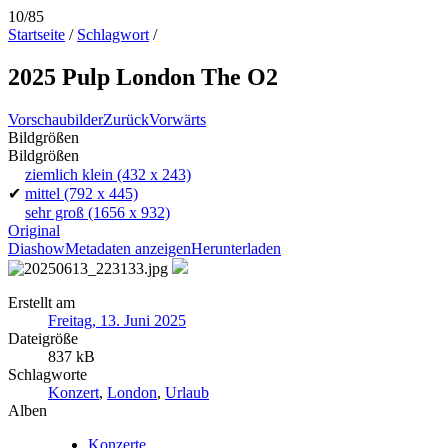
10/85
Startseite
/
Schlagwort
/
2025 Pulp London The O2
Vorschaubilder
Zurück
Vorwärts
Bildgrößen
Bildgrößen
ziemlich klein
(432 x 243)
✔
mittel
(792 x 445)
sehr groß
(1656 x 932)
Original
Diashow
Metadaten anzeigen
Herunterladen
Erstellt am
Freitag, 13. Juni 2025
Dateigröße
837 kB
Schlagworte
Konzert
,
London
,
Urlaub
Alben
Konzerte