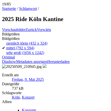
19/85
Startseite
/
Schlagwort
/
2025 Ride Köln Kantine
Vorschaubilder
Zurück
Vorwärts
Bildgrößen
Bildgrößen
ziemlich klein
(432 x 324)
✔
mittel
(792 x 594)
sehr groß
(1656 x 1242)
Original
Diashow
Metadaten anzeigen
Herunterladen
Erstellt am
Freitag, 9. Mai 2025
Dateigröße
737 kB
Schlagworte
Köln
,
Konzert
Alben
Konzerte