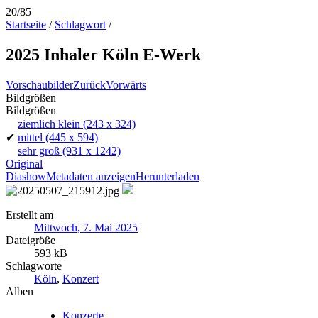
20/85
Startseite
/
Schlagwort
/
2025 Inhaler Köln E-Werk
Vorschaubilder
Zurück
Vorwärts
Bildgrößen
Bildgrößen
ziemlich klein
(243 x 324)
✔
mittel
(445 x 594)
sehr groß
(931 x 1242)
Original
Diashow
Metadaten anzeigen
Herunterladen
Erstellt am
Mittwoch, 7. Mai 2025
Dateigröße
593 kB
Schlagworte
Köln
,
Konzert
Alben
Konzerte