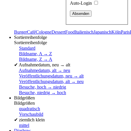
Auto-Login
Burger
Café
Cologne
Dessert
Food
Italienisch
Japanisch
Köln
Paris
Sortierreihenfolge
Sortierreihenfolge
Standard
Bildname, A → Z
Bildname, Z → A
✔
Aufnahmedatum, neu → alt
Aufnahmedatum, alt → neu
Veröffentlichungsdatum, neu → alt
Veröffentlichungsdatum, alt → neu
Besuche, hoch → niedrig
Besuche, niedrig → hoch
Bildgrößen
Bildgrößen
quadratisch
Vorschaubild
✔
ziemlich klein
mittel
Diashow