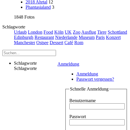
2018 Ahrtal
12
Phantasialand
3
1848 Fotos
Schlagworte
Urlaub
London
Food
Köln
UK
Zoo
Ausflug
Tiere
Schottland
Edinburgh
Restaurant
Niederlande
Museum
Paris
Konzert
Manchester
Ostsee
Dessert
Café
Rom
Schlagworte
Anmeldung
Schlagworte
Anmeldung
Passwort vergessen?
Schnelle Anmeldung
Benutzername
Passwort